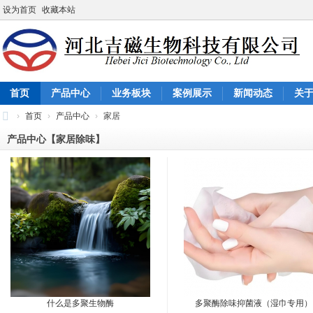
设为首页
收藏本站
首页
产品中心
业务板块
案例展示
新闻动态
关
›
首页
›
产品中心
›
家居
河
产品中心【家居除味】
北
吉
磁
生
物
科
技
有
什么是多聚生物酶
多聚酶除味抑菌液（湿巾专用）