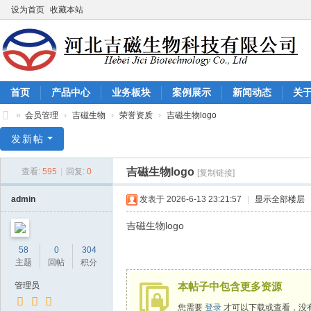
设为首页
收藏本站
首页
产品中心
业务板块
案例展示
新闻动态
关
»
会员管理
›
吉磁生物
›
荣誉资质
›
吉磁生物logo
河
发新帖
北
吉磁生物logo
查看:
595
|
回复:
0
[复制链接]
吉
磁
admin
发表于 2026-6-13 23:21:57
|
显示全部楼层
生
吉磁生物logo
物
58
0
304
科
主题
回帖
积分
技
管理员
本帖子中包含更多资源
有
您需要
登录
才可以下载或查看，没